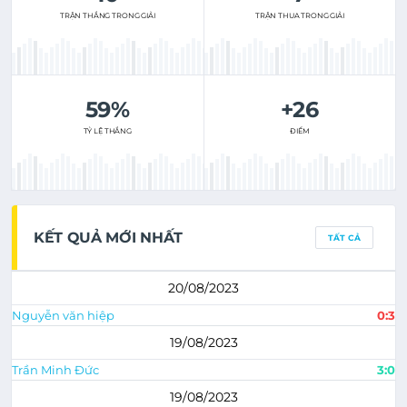
TRẬN THẮNG TRONG GIẢI
TRẬN THUA TRONG GIẢI
59%
+26
TỶ LỆ THẮNG
ĐIỂM
KẾT QUẢ MỚI NHẤT
TẤT CẢ
20/08/2023
Nguyễn văn hiệp
0:3
19/08/2023
Trần Minh Đức
3:0
19/08/2023