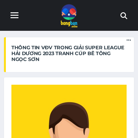
Trang web đang trong quá trình hoàn thiện. Nếu phát hiện
lỗi, xin báo lại với admin
THÔNG TIN VĐV TRONG GIẢI SUPER LEAGUE
HẢI DƯƠNG 2023 TRANH CÚP BÊ TÔNG
NGỌC SƠN