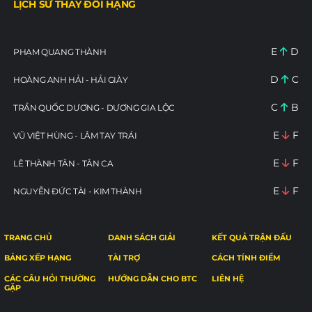
LỊCH SỬ THAY ĐỔI HẠNG
E
D
PHẠM QUANG THÀNH
D
C
HOÀNG ANH HẢI - HẢI GIÀY
C
B
TRẦN QUỐC DƯƠNG - DƯƠNG GIA LỘC
E
F
VŨ VIỆT HÙNG - LÂM TAY TRÁI
E
F
LÊ THÀNH TÂN - TÂN CA
E
F
NGUYỄN ĐỨC TÀI - KIM THÀNH
TRANG CHỦ
DANH SÁCH GIẢI
KẾT QUẢ TRẬN ĐẤU
BẢNG XẾP HẠNG
TÀI TRỢ
CÁCH TÍNH ĐIỂM
CÁC CÂU HỎI THƯỜNG
HƯỚNG DẪN CHO BTC
LIÊN HỆ
GẶP