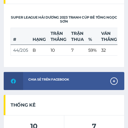
SUPER LEAGUE HẢI DƯƠNG 2023 TRANH CÚP BÊ TÔNG NGỌC
SƠN
TRẬN
TRẬN
VÁN
VÁ
#
HẠNG
THẮNG
THUA
%
THẮNG
TH
44/205
B
10
7
59%
32
30
CHIA SẺ TRÊN FACEBOOK
THỐNG KÊ
10
7