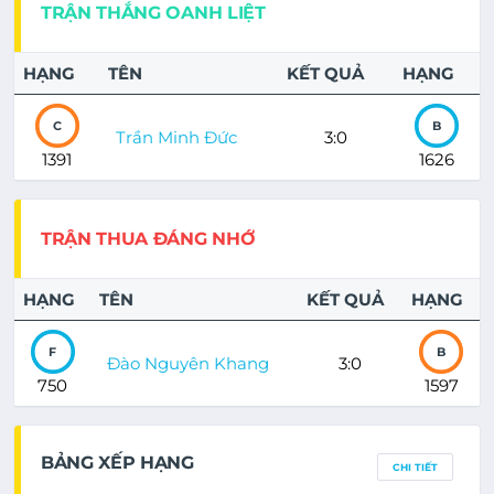
TRẬN THẮNG OANH LIỆT
HẠNG
TÊN
KẾT QUẢ
HẠNG
C
B
Trần Minh Đức
3:0
1391
1626
TRẬN THUA ĐÁNG NHỚ
HẠNG
TÊN
KẾT QUẢ
HẠNG
F
B
Đào Nguyên Khang
3:0
750
1597
BẢNG XẾP HẠNG
CHI TIẾT