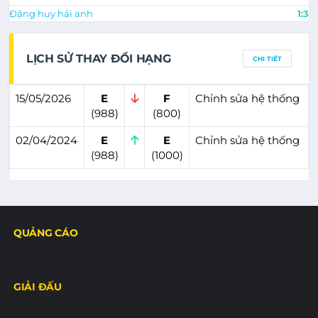
Đặng huy hải anh
1:3
LỊCH SỬ THAY ĐỔI HẠNG
CHI TIẾT
15/05/2026
E
F
Chỉnh sửa hệ thống
(988)
(800)
02/04/2024
E
E
Chỉnh sửa hệ thống
(988)
(1000)
QUẢNG CÁO
GIẢI ĐẤU