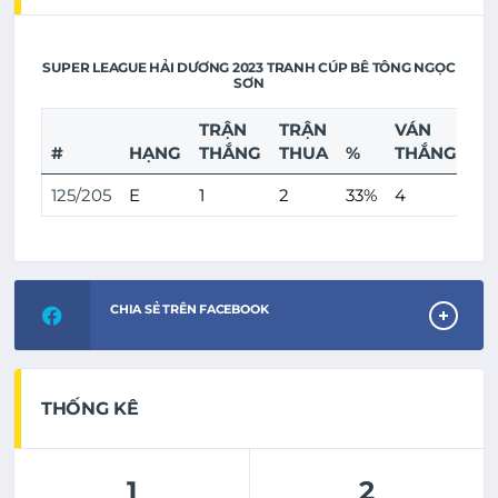
SUPER LEAGUE HẢI DƯƠNG 2023 TRANH CÚP BÊ TÔNG NGỌC
SƠN
TRẬN
TRẬN
VÁN
V
#
HẠNG
THẮNG
THUA
%
THẮNG
T
125/205
E
1
2
33%
4
7
CHIA SẺ TRÊN FACEBOOK
THỐNG KÊ
1
2