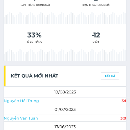
TRẬN THẮNG TRONG GIẢI
TRẬN THUA TRONG GIẢI
33%
-12
TỶ LỆ THẮNG
ĐIỂM
KẾT QUẢ MỚI NHẤT
TẤT CẢ
19/08/2023
Nguyễn Hải Trung
3:1
01/07/2023
Nguyễn Văn Tuấn
3:0
17/06/2023