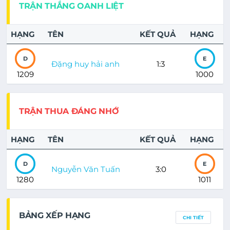
TRẬN THẮNG OANH LIỆT
HẠNG
TÊN
KẾT QUẢ
HẠNG
D
E
Đặng huy hải anh
1:3
1209
1000
TRẬN THUA ĐÁNG NHỚ
HẠNG
TÊN
KẾT QUẢ
HẠNG
D
E
Nguyễn Văn Tuấn
3:0
1280
1011
BẢNG XẾP HẠNG
CHI TIẾT