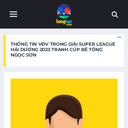
Trang web đang trong quá trình hoàn thiện. Nếu phát hiện
lỗi, xin báo lại với admin
THÔNG TIN VĐV TRONG GIẢI SUPER LEAGUE
HẢI DƯƠNG 2023 TRANH CÚP BÊ TÔNG
NGỌC SƠN