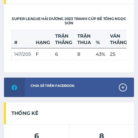
SUPER LEAGUE HẢI DƯƠNG 2023 TRANH CÚP BÊ TÔNG NGỌC
SƠN
TRẬN
TRẬN
VÁN
V
#
HẠNG
THẮNG
THUA
%
THẮNG
T
147/205
F
6
8
43%
25
27
CHIA SẺ TRÊN FACEBOOK
THỐNG KÊ
6
8