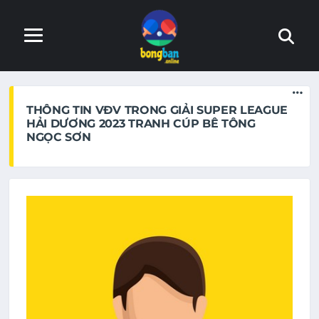
Trang web đang trong quá trình hoàn thiện. Nếu phát hiện
lỗi, xin báo lại với admin
THÔNG TIN VĐV TRONG GIẢI SUPER LEAGUE
HẢI DƯƠNG 2023 TRANH CÚP BÊ TÔNG
NGỌC SƠN