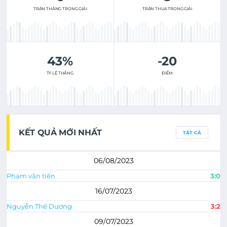
TRẬN THẮNG TRONG GIẢI
TRẬN THUA TRONG GIẢI
43%
-20
TỶ LỆ THẮNG
ĐIỂM
KẾT QUẢ MỚI NHẤT
TẤT CẢ
06/08/2023
Phạm văn tiến
3:0
16/07/2023
Nguyễn Thế Dương
3:2
09/07/2023