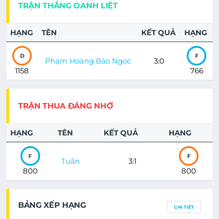
TRẬN THẮNG OANH LIỆT
HẠNG
TÊN
KẾT QUẢ
HẠNG
D
F
Phạm Hoàng Bảo Ngọc
3:0
1158
766
TRẬN THUA ĐÁNG NHỚ
HẠNG
TÊN
KẾT QUẢ
HẠNG
F
F
Tuấn
3:1
800
800
BẢNG XẾP HẠNG
CHI TIẾT