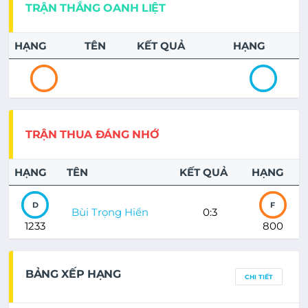
TRẬN THẮNG OANH LIỆT
HẠNG
TÊN
KẾT QUẢ
HẠNG
TRẬN THUA ĐÁNG NHỚ
HẠNG
TÊN
KẾT QUẢ
HẠNG
D
F
Bùi Trọng Hiển
0:3
1233
800
BẢNG XẾP HẠNG
CHI TIẾT