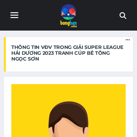
Trang web đang trong quá trình hoàn thiện. Nếu phát hiện
lỗi, xin báo lại với admin
THÔNG TIN VĐV TRONG GIẢI SUPER LEAGUE
HẢI DƯƠNG 2023 TRANH CÚP BÊ TÔNG
NGỌC SƠN