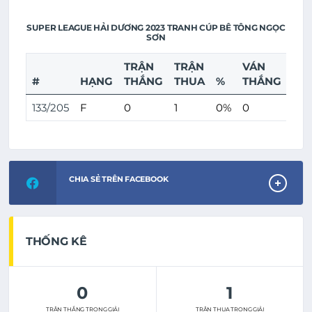
SUPER LEAGUE HẢI DƯƠNG 2023 TRANH CÚP BÊ TÔNG NGỌC
SƠN
TRẬN
TRẬN
VÁN
VÁ
#
HẠNG
THẮNG
THUA
%
THẮNG
TH
133/205
F
0
1
0%
0
3
CHIA SẺ TRÊN FACEBOOK
THỐNG KÊ
0
1
TRẬN THẮNG TRONG GIẢI
TRẬN THUA TRONG GIẢI