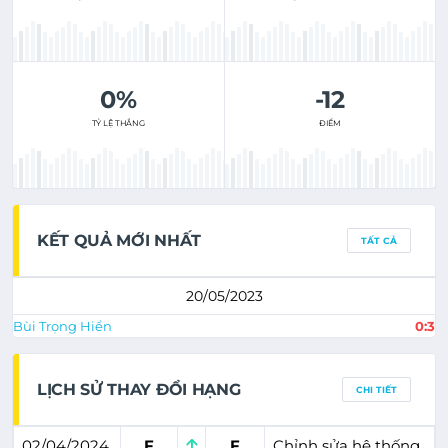
0%
-12
TỶ LỆ THẮNG
ĐIỂM
KẾT QUẢ MỚI NHẤT
TẤT CẢ
20/05/2023
Bùi Trọng Hiển
0:3
LỊCH SỬ THAY ĐỔI HẠNG
CHI TIẾT
02/04/2024
F
F
Chỉnh sửa hệ thống