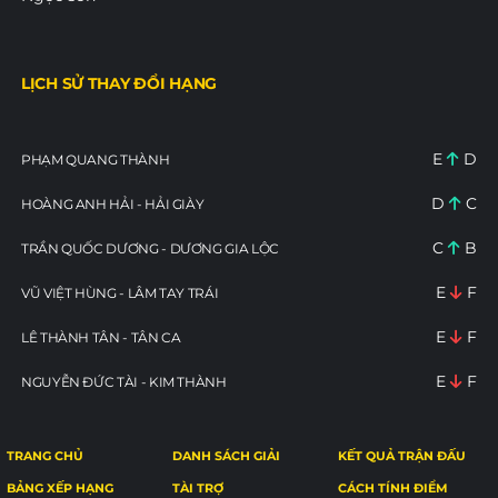
LỊCH SỬ THAY ĐỔI HẠNG
E
D
PHẠM QUANG THÀNH
D
C
HOÀNG ANH HẢI - HẢI GIÀY
C
B
TRẦN QUỐC DƯƠNG - DƯƠNG GIA LỘC
E
F
VŨ VIỆT HÙNG - LÂM TAY TRÁI
E
F
LÊ THÀNH TÂN - TÂN CA
E
F
NGUYỄN ĐỨC TÀI - KIM THÀNH
TRANG CHỦ
DANH SÁCH GIẢI
KẾT QUẢ TRẬN ĐẤU
BẢNG XẾP HẠNG
TÀI TRỢ
CÁCH TÍNH ĐIỂM