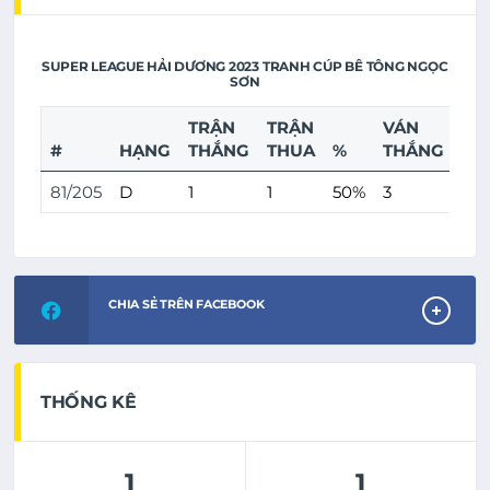
SUPER LEAGUE HẢI DƯƠNG 2023 TRANH CÚP BÊ TÔNG NGỌC
SƠN
TRẬN
TRẬN
VÁN
VÁ
#
HẠNG
THẮNG
THUA
%
THẮNG
TH
81/205
D
1
1
50%
3
3
CHIA SẺ TRÊN FACEBOOK
THỐNG KÊ
1
1