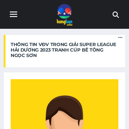
Trang web đang trong quá trình hoàn thiện. Nếu phát hiện
lỗi, xin báo lại với admin
THÔNG TIN VĐV TRONG GIẢI SUPER LEAGUE
HẢI DƯƠNG 2023 TRANH CÚP BÊ TÔNG
NGỌC SƠN