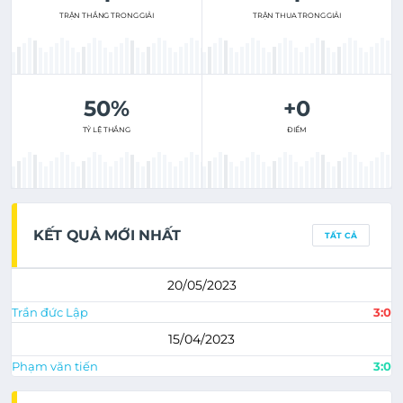
TRẬN THẮNG TRONG GIẢI
TRẬN THUA TRONG GIẢI
50%
+0
TỶ LỆ THẮNG
ĐIỂM
KẾT QUẢ MỚI NHẤT
TẤT CẢ
20/05/2023
Trần đức Lập
3:0
15/04/2023
Phạm văn tiến
3:0