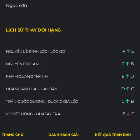
Ngọc sơn
LỊCH SỬ THAY ĐỔI HẠNG
F
E
NGUYỄN LÊ ĐÌNH LỘC - LỘC QD
C
B
NGUYỄN ĐỨC ANH
E
D
PHẠM QUANG THÀNH
D
C
HOÀNG ANH HẢI - HẢI GIÀY
C
B
TRẦN QUỐC DƯƠNG - DƯƠNG GIA LỘC
E
F
VŨ VIỆT HÙNG - LÂM TAY TRÁI
TRANG CHỦ
DANH SÁCH GIẢI
KẾT QUẢ TRẬN ĐẤU