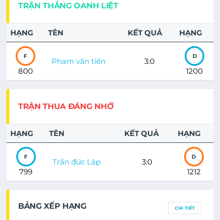
TRẬN THẮNG OANH LIỆT
HẠNG
TÊN
KẾT QUẢ
HẠNG
F
D
Phạm văn tiến
3:0
800
1200
TRẬN THUA ĐÁNG NHỚ
HẠNG
TÊN
KẾT QUẢ
HẠNG
F
D
Trần đức Lập
3:0
799
1212
BẢNG XẾP HẠNG
CHI TIẾT