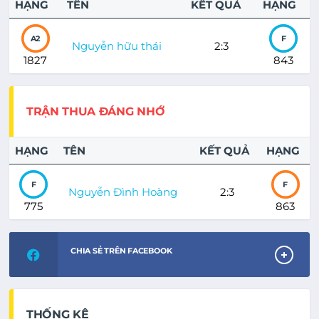
HẠNG
TÊN
KẾT QUẢ
HẠNG
A2
F
Nguyễn hữu thái
2:3
1827
843
TRẬN THUA ĐÁNG NHỚ
HẠNG
TÊN
KẾT QUẢ
HẠNG
F
F
Nguyễn Đình Hoàng
2:3
775
863
CHIA SẺ TRÊN FACEBOOK
THỐNG KÊ