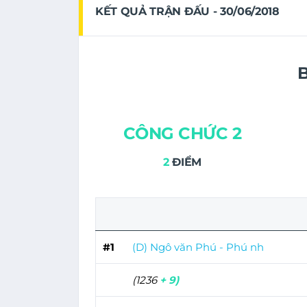
KẾT QUẢ TRẬN ĐẤU - 30/06/2018
CÔNG CHỨC 2
2
ĐIỂM
#1
(D) Ngô văn Phú - Phú nh
(1236
+ 9)