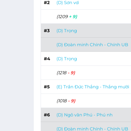
#2
(D) Sơn vd
(1209
+ 9)
#3
(D) Trọng
(D) Đoàn minh Chính - Chính UB
#4
(D) Trọng
(1218
- 9)
#5
(E) Trần Đức Thắng - Thắng mười
(1018
- 9)
#6
(D) Ngô văn Phú - Phú nh
(D) Đoàn minh Chính - Chính UB