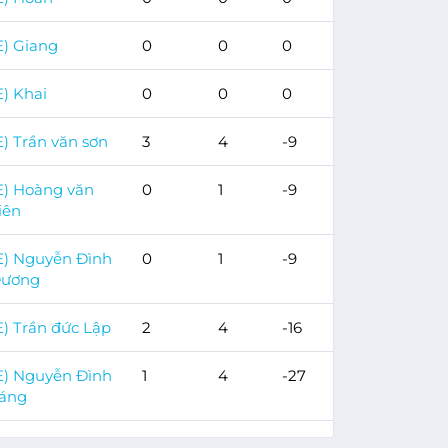
E) Giang
0
0
0
E) Khai
0
0
0
E) Trần văn sơn
3
4
-9
E) Hoàng văn
0
1
-9
iên
E) Nguyễn Đình
0
1
-9
ương
E) Trần đức Lập
2
4
-16
E) Nguyễn Đình
1
4
-27
áng