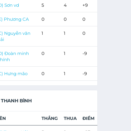
D) Sơn vd
5
4
+9
E) Phương CA
0
0
0
C) Nguyễn văn
1
1
0
ải
D) Đoàn minh
0
1
-9
hính
C) Hưng mão
0
1
-9
THANH BÌNH
ÊN
THẮNG
THUA
ĐIỂM