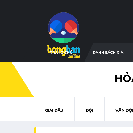
TRANG CHỦ
DANH SÁCH GIẢI
HỎ
GIẢI ĐẤU
ĐỘI
VẬN ĐỘ