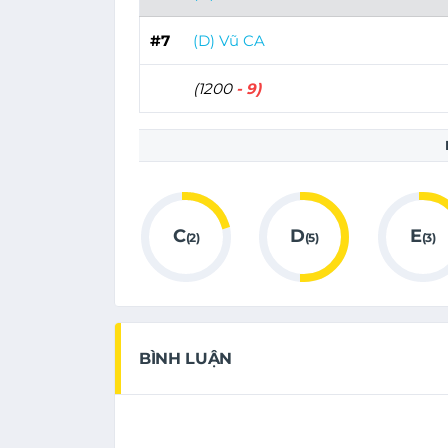
#7
(D) Vũ CA
(1200
- 9)
C
D
E
(2)
(5)
(3)
BÌNH LUẬN