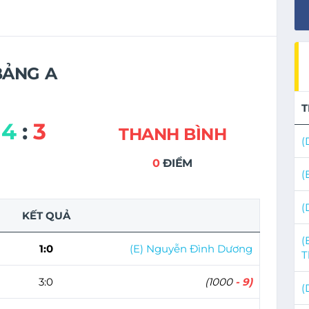
BẢNG A
T
4
:
3
THANH BÌNH
(
0
ĐIỂM
(
(
KẾT QUẢ
(
1:0
(E) Nguyễn Đình Dương
T
3:0
(1000
- 9)
(