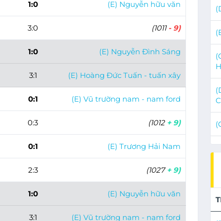
1:0
(E) Nguyễn hữu văn
(
3:0
(1011
- 9)
(
1:0
(E) Nguyễn Đình Sáng
(
H
3:1
(E) Hoàng Đức Tuấn - tuấn xây
(
0:1
(E) Vũ trường nam - nam ford
C
0:3
(1012
+ 9)
(
0:1
(E) Trương Hải Nam
2:3
(1027
+ 9)
1:0
(E) Nguyễn hữu văn
T
3:1
(E) Vũ trường nam - nam ford