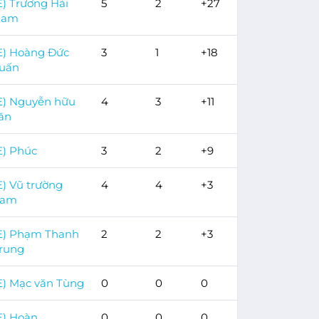
E) Trương Hải
5
2
+27
Nam
E) Hoàng Đức
3
1
+18
uấn
E) Nguyễn hữu
4
3
+11
ăn
E) Phúc
3
2
+9
E) Vũ trường
4
4
+3
nam
E) Phạm Thanh
2
2
+3
rung
E) Mạc văn Tùng
0
0
0
E) Hoàn
0
0
0