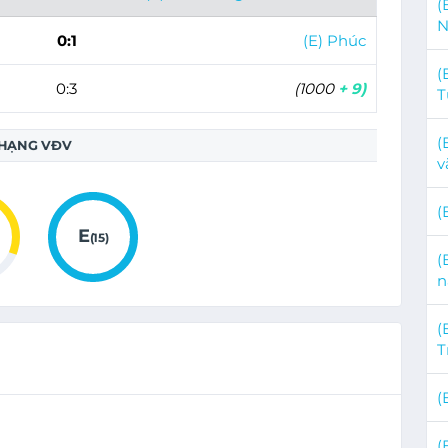
(
0:1
(E) Phúc
(
0:3
(1000
+ 9)
T
(
HẠNG VĐV
v
(
E
(15)
(
(
T
(
(