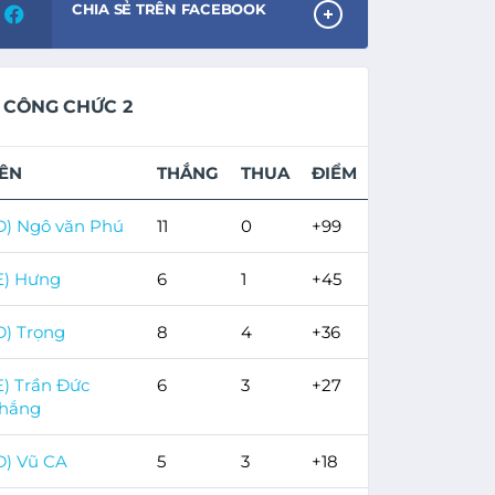
CHIA SẺ TRÊN FACEBOOK
CÔNG CHỨC 2
ÊN
THẮNG
THUA
ĐIỂM
D) Ngô văn Phú
11
0
+99
E) Hưng
6
1
+45
D) Trọng
8
4
+36
E) Trần Đức
6
3
+27
hắng
D) Vũ CA
5
3
+18