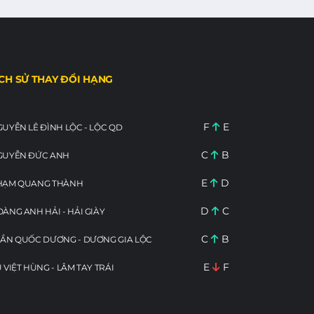
ỊCH SỬ THAY ĐỔI HẠNG
F
E
UYỄN LÊ ĐÌNH LỘC - LỘC QD
C
B
GUYỄN ĐỨC ANH
E
D
HẠM QUANG THÀNH
D
C
ÀNG ANH HẢI - HẢI GIÀY
C
B
ẦN QUỐC DƯƠNG - DƯƠNG GIA LỘC
E
F
 VIỆT HÙNG - LÂM TAY TRÁI