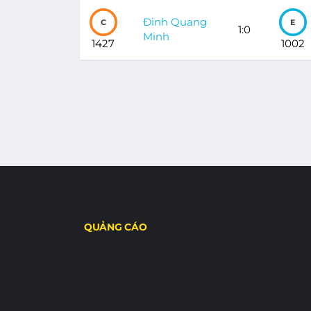
Đinh Quang
C
E
1:0
Minh
1427
1002
QUẢNG CÁO