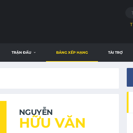
T
TRẬN ĐẤU
BẢNG XẾP HẠNG
TÀI TRỢ
NGUYỄN
HỮU VĂN