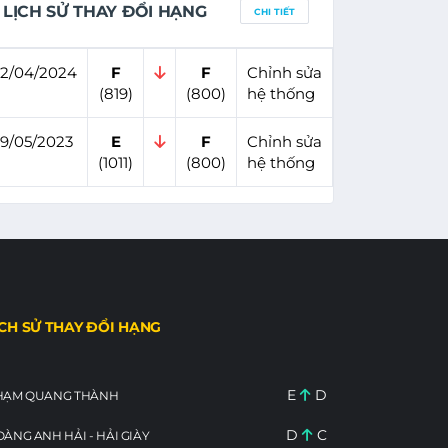
LỊCH SỬ THAY ĐỔI HẠNG
CHI TIẾT
2/04/2024
F
F
Chỉnh sửa
(819)
(800)
hệ thống
9/05/2023
E
F
Chỉnh sửa
(1011)
(800)
hệ thống
ỊCH SỬ THAY ĐỔI HẠNG
E
D
HẠM QUANG THÀNH
D
C
ÀNG ANH HẢI - HẢI GIÀY