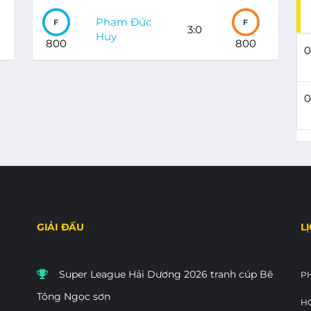
Phạm Đức
F
F
3:0
Huy
800
800
0
0
GIẢI ĐẤU
L
Super League Hải Dương 2026 tranh cúp Bê
P
Tông Ngọc sơn
HO