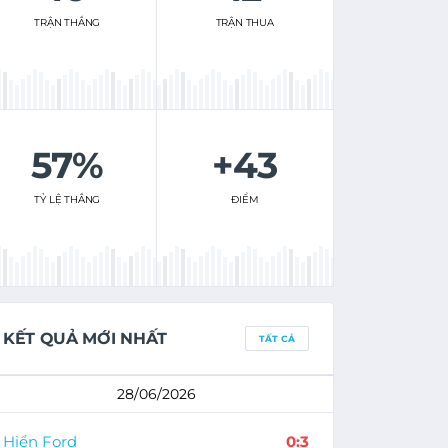
TRẬN THẮNG
TRẬN THUA
57%
+43
TỶ LỆ THẮNG
ĐIỂM
KẾT QUẢ MỚI NHẤT
TẤT CẢ
28/06/2026
Hiển Ford
0:3