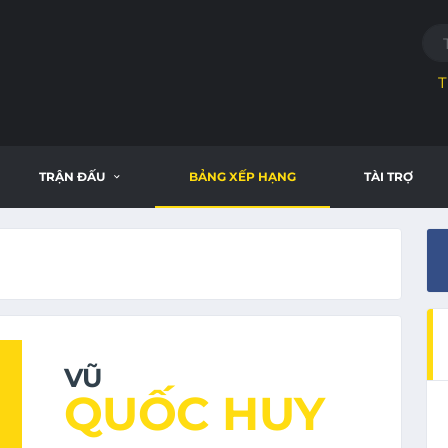
T
TRẬN ĐẤU
BẢNG XẾP HẠNG
TÀI TRỢ
VŨ
QUỐC HUY