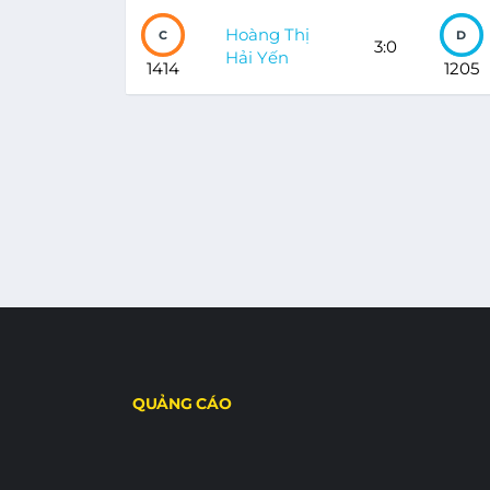
Hoàng Thị
C
D
3:0
Hải Yến
1414
1205
QUẢNG CÁO