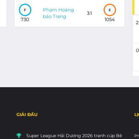
Phạm Hoàng
F
E
3:1
bảo Trang
730
1054
2
0
GIẢI ĐẤU
L
Super League Hải Dương 2026 tranh cúp Bê
P