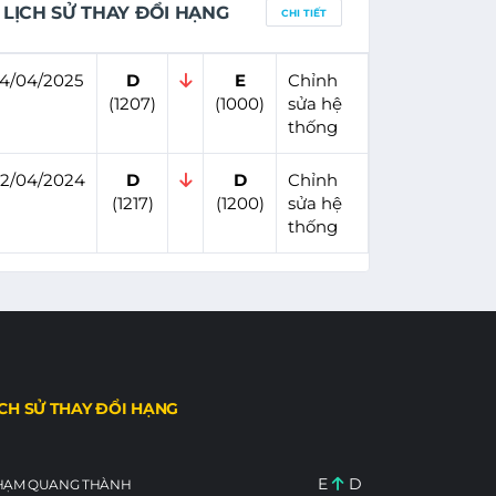
LỊCH SỬ THAY ĐỔI HẠNG
CHI TIẾT
4/04/2025
D
E
Chỉnh
(1207)
(1000)
sửa hệ
thống
2/04/2024
D
D
Chỉnh
(1217)
(1200)
sửa hệ
thống
ỊCH SỬ THAY ĐỔI HẠNG
E
D
HẠM QUANG THÀNH