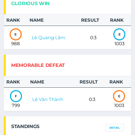
GLORIOUS WIN
RANK
NAME
RESULT
RANK
E
E
Lê Quang Lâm
0:3
988
1003
MEMORABLE DEFEAT
RANK
NAME
RESULT
RANK
F
E
Lê Văn Thành
0:3
799
1003
STANDINGS
DETAIL