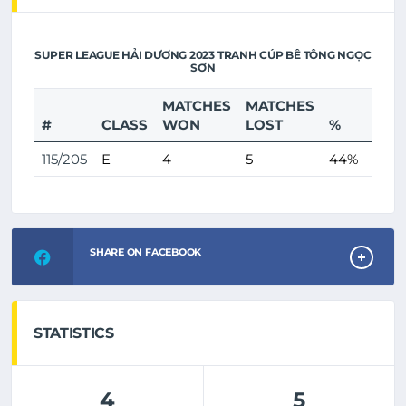
SUPER LEAGUE HẢI DƯƠNG 2023 TRANH CÚP BÊ TÔNG NGỌC
SƠN
MATCHES
MATCHES
SCO
#
CLASS
WON
LOST
%
WO
115/205
E
4
5
44%
15
SHARE ON FACEBOOK
STATISTICS
4
5