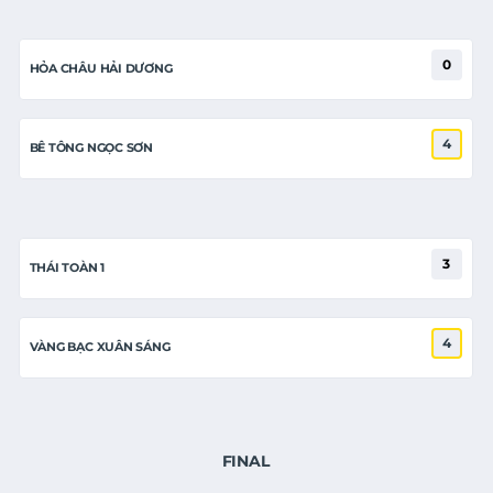
0
HỎA CHÂU HẢI DƯƠNG
4
BÊ TÔNG NGỌC SƠN
3
THÁI TOÀN 1
4
VÀNG BẠC XUÂN SÁNG
FINAL