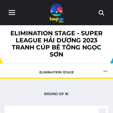
Trang web đang trong quá trình hoàn thiện. Nếu phát hiện
ELIMINATION STAGE - SUPER
lỗi, xin báo lại với admin
LEAGUE HẢI DƯƠNG 2023
TRANH CÚP BÊ TÔNG NGỌC
SƠN
ELIMINATION STAGE
ROUND OF 16