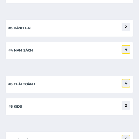
2
#3 BÁNH GAI
4
#4 NAM SÁCH
4
#5 THÁI TOÀN 1
2
#6 KIDS
4