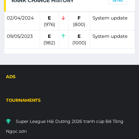
RANK CHANGE HISTORY
DETAIL
02/04/2024
E
F
System update
(976)
(800)
09/05/2023
E
E
System update
(982)
(1000)
ADS
TOURNAMENTS
Super League Hải Dương 2026 tranh cúp Bê Tông
Ngọc sơn