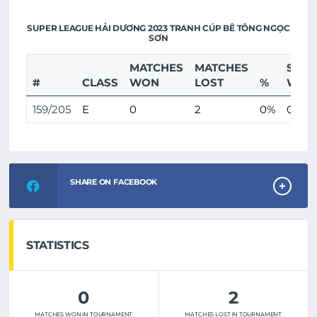
SUPER LEAGUE HẢI DƯƠNG 2023 TRANH CÚP BÊ TÔNG NGỌC
SƠN
MATCHES
MATCHES
SCO
#
CLASS
WON
LOST
%
WON
159/205
E
0
2
0%
0
SHARE ON FACEBOOK
STATISTICS
0
2
MATCHES WON IN TOURNAMENT
MATCHES LOST IN TOURNAMENT