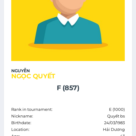
NGUYỄN
NGỌC QUYẾT
F (857)
Rank in tournament:
E (1000)
Nickname:
Quyết bs
Birthdate:
24/03/1983
Location:
Hải Dương