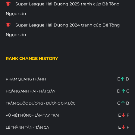
Super League Hải Dương 2025 tranh cúp Bê Tông
Ngọc sơn
Super League Hải Dương 2024 tranh cúp Bê Tông
Ngọc sơn
RANK CHANGE HISTORY
E
D
PHẠM QUANG THÀNH
D
C
HOÀNG ANH HẢI - HẢI GIÀY
C
B
TRẦN QUỐC DƯƠNG - DƯƠNG GIA LỘC
E
F
VŨ VIỆT HÙNG - LÂM TAY TRÁI
E
F
LÊ THÀNH TÂN - TÂN CA