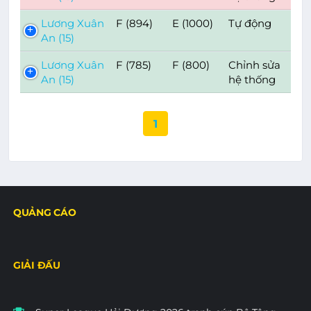
Lương Xuân
F (894)
E (1000)
Tự động
An (15)
Lương Xuân
F (785)
F (800)
Chỉnh sửa
An (15)
hệ thống
1
QUẢNG CÁO
GIẢI ĐẤU