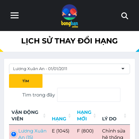
Trang web đang trong quá trình hoàn thiện. Nếu phát hiện
LỊCH SỬ THAY ĐỔI HẠNG
lỗi, xin báo lại với admin
Lương Xuân An - 01/01/2011
TÌM
Tìm trong đây
VẬN ĐỘNG
HẠNG
VIÊN
HẠNG
MỚI
LÝ DO
Lương Xuân
E (1045)
F (800)
Chỉnh sửa
An (15)
hệ thống