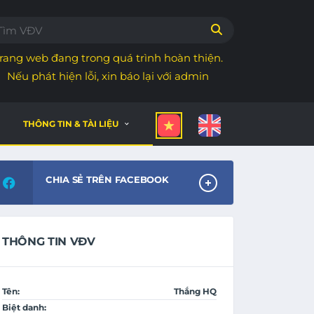
rang web đang trong quá trình hoàn thiện.
Nếu phát hiện lỗi, xin báo lại với admin
THÔNG TIN & TÀI LIỆU
CHIA SẺ TRÊN FACEBOOK
THÔNG TIN VĐV
Tên:
Thắng HQ
Biệt danh: