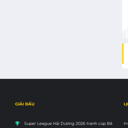
GIẢI ĐẤU
L
Super League Hải Dương 2026 tranh cúp Bê
P